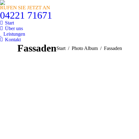
RUFEN SIE JETZT AN
04221 71671
Start
Über uns
Leistungen
Kontakt
Fassaden
Sie befinden sich hier:
Start
Photo Album
Fassaden